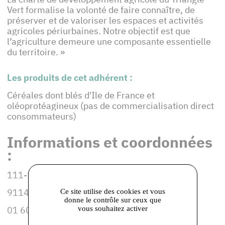
Vert formalise la volonté de faire connaître, de
préserver et de valoriser les espaces et activités
agricoles périurbaines. Notre objectif est que
l’agriculture demeure une composante essentielle
du territoire. »
Les produits de cet adhérent :
Céréales dont blés d'Ile de France et
oléoprotéagineux (pas de commercialisation direct
consommateurs)
Informations et coordonnées
:
111-115, rue des Maraîchers
91140 VILLEBON-SUR-YVETTE
Ce site utilise des cookies et vous
donne le contrôle sur ceux que
vous souhaitez activer
01 60 10 16 14