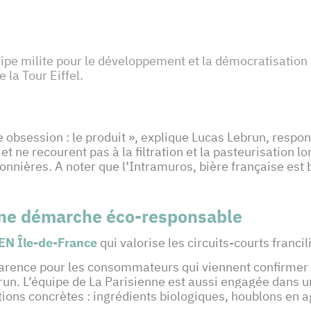
pe milite pour le développement et la démocratisation de
 la Tour Eiffel.
e obsession : le produit », explique Lucas Lebrun, resp
et ne recourent pas à la filtration et la pasteurisation 
nnières. A noter que l’Intramuros, bière française est 
une démarche éco-responsable
N Île-de-France
qui valorise les circuits-courts franci
parence pour les consommateurs qui viennent confirmer n
ebrun. L’équipe de La Parisienne est aussi engagée dan
ons concrètes : ingrédients biologiques, houblons en ag