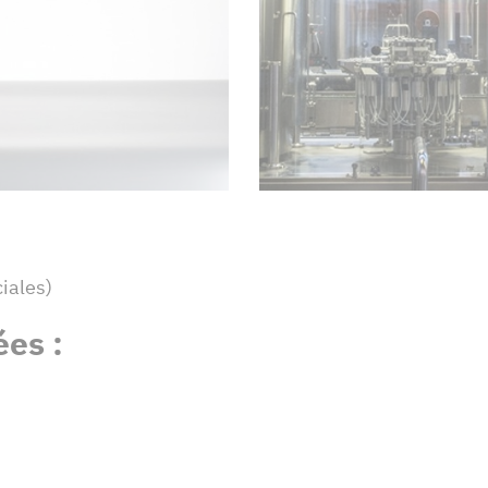
iales)
es :