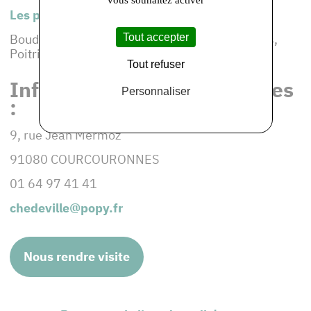
vous souhaitez activer
Les produits de cet adhérent :
Tout accepter
Boudins noirs, Boudins blancs, Jambons, Pâtés,
Poitrines fumées, Saucisses, Viandes Cuites
Tout refuser
Informations et coordonnées
Personnaliser
:
9, rue Jean Mermoz
91080 COURCOURONNES
01 64 97 41 41
chedeville@popy.fr
Nous rendre visite