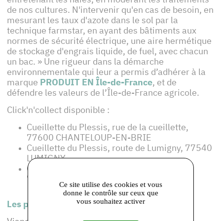
de nos cultures. N'intervenir qu'en cas de besoin, en
mesurant les taux d'azote dans le sol par la
technique farmstar, en ayant des bâtiments aux
normes de sécurité électrique, une aire hermétique
de stockage d'engrais liquide, de fuel, avec chacun
un bac. » Une rigueur dans la démarche
environnementale qui leur a permis d’adhérer à la
marque
PRODUIT EN Île-de-France
, et de
défendre les valeurs de l’Île-de-France agricole.
Click'n'collect disponible :
Cueillette du Plessis, rue de la cueillette,
77600 CHANTELOUP-EN-BRIE
Cueillette du Plessis, route de Lumigny, 77540
LUMIGNY
Gare de Roissy-en-Brie, place de la Gare,
77680 ROISSY-EN-BRIE
Ce site utilise des cookies et vous
donne le contrôle sur ceux que
vous souhaitez activer
Les produits de cet adhérent :