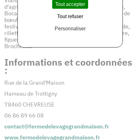
Viande fraiche sous vide : bovine, de veau,
Tout accepter
d'agneau, de brebis, de volaille, Volaille entière,
Bocaux de plats préparés : bolognaise, fondant de
Tout refuser
bœuf à la bière, blanquette de veau, poularde
festive, poularde à la crème, rillettes de poularde,
Personnaliser
rillettes de boeuf, saucisson sec de boeuf (nature,
figues et noix, etc.), Chipolatas, Merguez,
Brochettes
Informations et coordonnées
:
Rue de la Grand'Maison
Hameau de Trottigny
78460 CHEVREUSE
06 86 89 66 08
contact@fermedelevagegrandmaison.fr
www.fermedelevagegrandmaison.fr