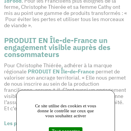
IdFood
. Pour les Franciliens plus éloignés de la
ferme, Christophe Thierée et sa femme Cathy ont
mis au point une gamme de produits transformés : «
Pour éviter les pertes et utiliser tous les morceaux
de viande ».
PRODUIT EN Île-de-France un
engagement visible auprès des
consommateurs
Pour Christophe Thiérée, adhérer à la marque
régionale
PRODUIT EN Île-de-France
permet de
valoriser son ancrage territorial. « Elle nous permet
de nous inscrire au sein de la production
francilienne, assure-t-il. C’est aussi un engagement
visible auprès des consommateurs, à qui on donne
l’assurance d’un produit de qualité et de proximité.
Ce site utilise des cookies et vous
Et c’est bien notre travail qui est valorisé ! »
donne le contrôle sur ceux que
vous souhaitez activer
Les produits de cet adhérent :