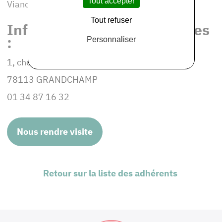
Tout accepter
Viandes de bœufs (race charolaise), Conserves
Tout refuser
Informations et coordonnées
:
Personnaliser
1, chemin de Champeau
78113 GRANDCHAMP
01 34 87 16 32
Nous rendre visite
Retour sur la liste des adhérents