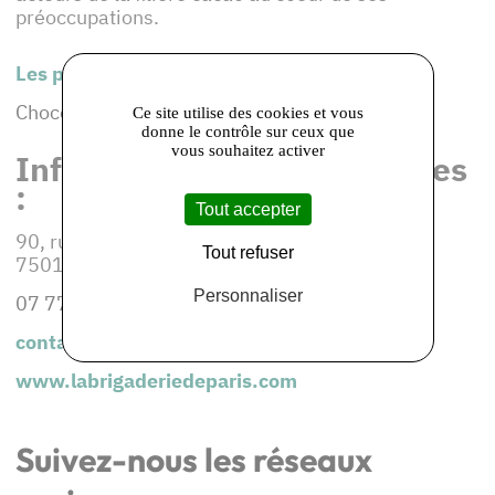
préoccupations.
Les produits de cet adhérent :
Chocolat
Ce site utilise des cookies et vous
donne le contrôle sur ceux que
vous souhaitez activer
Informations et coordonnées
:
Tout accepter
90, rue Daguerre
Tout refuser
75014 Paris
Personnaliser
07 77 25 20 23
contact@labrigaderiedeparis.com
www.labrigaderiedeparis.com
Suivez-nous les réseaux