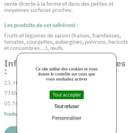
vente directe à la ferme et dans des petites et
moyennes surfaces proches.
Les produits de cet adhérent :
Fruits et légumes de saison (fraises, framboises,
tomates, courgettes, aubergines, poivrons, haricots
et concombres....), œufs.
Informations et coordonnées
:
Ce site utilise des cookies et vous
donne le contrôle sur ceux que
vous souhaitez activer
13, Hameau de Floé
77460 CHAINTREAUX
Tout accepter
01 74 80 48 82
Tout refuser
frederic.fremin@sfr.fr
Personnaliser