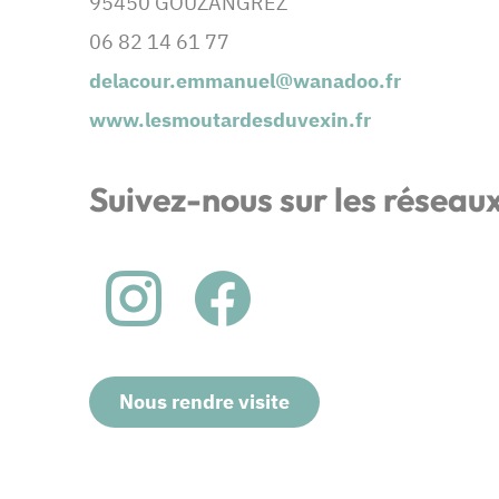
95450 GOUZANGREZ
06 82 14 61 77
delacour.emmanuel@wanadoo.fr
www.lesmoutardesduvexin.fr
Suivez-nous sur les réseau
Nous rendre visite