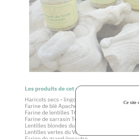
Les produits de cet adhérent :
Haricots secs - lingots blancs
Ce site 
Farine de blé Apache T65
Farine de lentilles T65
Farine de sarrasin T65
Lentilles blondes du Vexin
Lentilles vertes du Vexin
Farine de grand épeautre