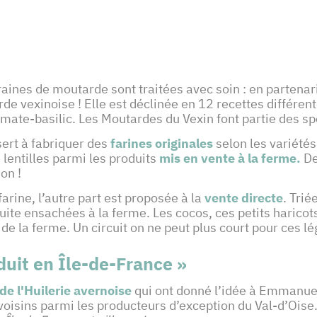
raines de moutarde sont traitées avec soin : en partenar
 vexinoise ! Elle est déclinée en 12 recettes différent
tomate-basilic. Les Moutardes du Vexin font partie des sp
sert à fabriquer des
farines originales
selon les variétés
 lentilles parmi les produits
mis en vente à la ferme.
De
on !
farine, l’autre part est proposée à la
vente directe
. Tri
suite ensachées à la ferme. Les cocos, ces petits harico
s de la ferme. Un circuit on ne peut plus court pour ces 
uit en Île-de-France »
de l'Huilerie avernoise
qui ont donné l’idée à Emmanuel
oisins parmi les producteurs d’exception du Val-d’Oise. 