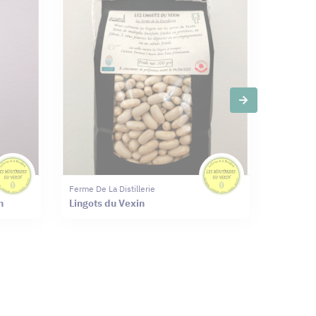
Slide suivante
Ferme De La Distillerie
Ferme De L
n
Lingots du Vexin
Lentille