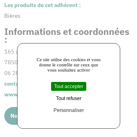
Les produits de cet adhérent :
Bières
Informations et coordonnées
:
165 avenue de la république
Ce site utilise des cookies et vous
78500 Sartrouville
donne le contrôle sur ceux que
vous souhaitez activer
06 28 40 12 52
contact@laptitesoeur.com
Tout accepter
www.laptitesoeur.com
Tout refuser
Personnaliser
Nous rendre visite