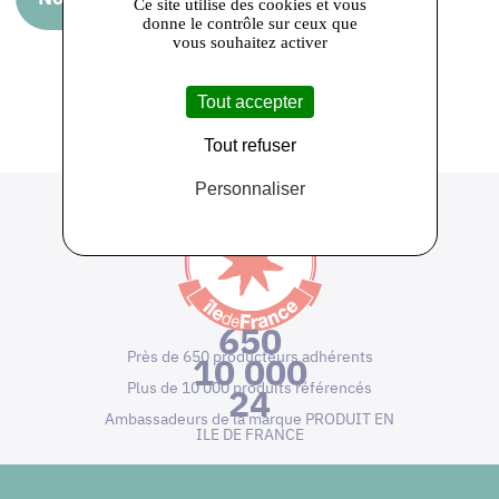
Ce site utilise des cookies et vous
donne le contrôle sur ceux que
vous souhaitez activer
Retour sur la liste des adhérents
Tout accepter
Tout refuser
Personnaliser
650
Près de 650 producteurs adhérents
10 000
Plus de 10 000 produits référencés
24
Ambassadeurs de la marque PRODUIT EN
ILE DE FRANCE