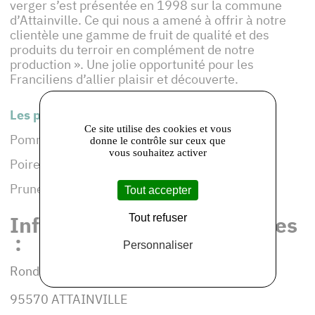
verger s’est présentée en 1998 sur la commune
d’Attainville. Ce qui nous a amené à offrir à notre
clientèle une gamme de fruit de qualité et des
produits du terroir en complément de notre
production ». Une jolie opportunité pour les
Franciliens d’allier plaisir et découverte.
Les produits de cet adhérent :
Ce site utilise des cookies et vous
Pommes, 25 variétés(Golden, Jonagold ..)
donne le contrôle sur ceux que
vous souhaitez activer
Poires 4 variétés (Comice, Conférence )
Prunes 3 variété, Pétillants, Jus de pommes
Tout accepter
Informations et coordonnées
Tout refuser
:
Personnaliser
Rond-Point de la Croix Verte
95570 ATTAINVILLE