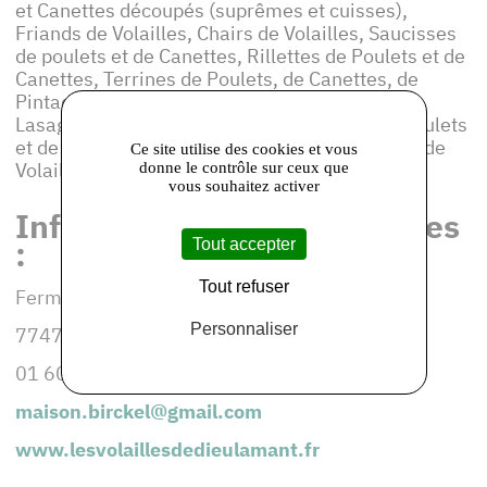
et Canettes découpés (suprêmes et cuisses),
Friands de Volailles, Chairs de Volailles, Saucisses
de poulets et de Canettes, Rillettes de Poulets et de
Canettes, Terrines de Poulets, de Canettes, de
Pintades et de Lapins, Galantines de Poulets,
Lasagnes de Poulets, Hachis Parmentier de Poulets
et de Canettes, Bouchées de Volailles, Tourtes de
Ce site utilise des cookies et vous
Volailles, Plats Cuisinés (sur demande)
donne le contrôle sur ceux que
vous souhaitez activer
Informations et coordonnées
:
Tout accepter
Tout refuser
Ferme de Dieu l'Amant
Personnaliser
77470 VILLEMAREUIL
01 60 25 70 64
maison.birckel@gmail.com
www.lesvolaillesdedieulamant.fr