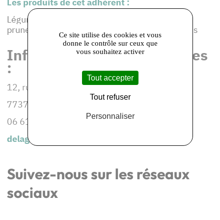
Les produits de cet adhérent :
Légumes d'été et d'hiver, Fruits d'été cerises,
prunes, pêches, Fruits de garde pommes, poires
Ce site utilise des cookies et vous
donne le contrôle sur ceux que
Informations et coordonnées
vous souhaitez activer
:
Tout accepter
12, rue des Près Hauts
Tout refuser
77370 MAISON-ROUGE
Personnaliser
06 61 48 09 66
delagrainealarecolte@gmail.com
Suivez-nous sur les réseaux
sociaux