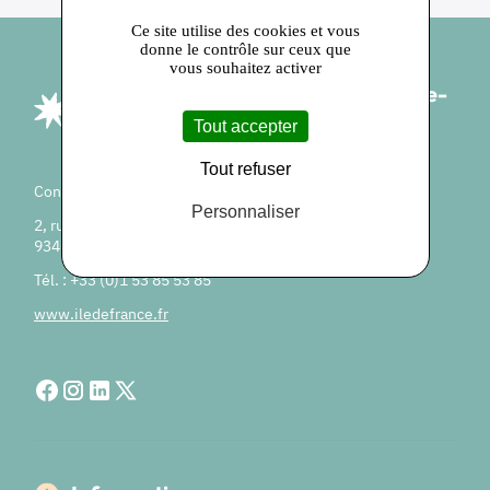
Ce site utilise des cookies et vous
donne le contrôle sur ceux que
vous souhaitez activer
Produit en Île-de-
France
Tout accepter
Tout refuser
Conseil régional d'Île-de-France
Personnaliser
2, rue Simone Veil
93400 Saint-Ouen-sur-Seine
Tél. : +33 (0)1 53 85 53 85
www.iledefrance.fr