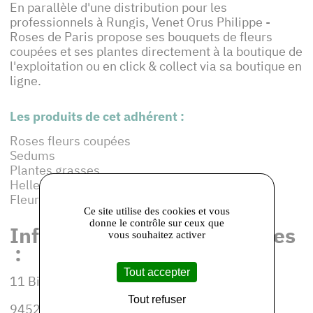
En parallèle d'une distribution pour les
professionnels à Rungis, Venet Orus Philippe -
Roses de Paris propose ses bouquets de fleurs
coupées et ses plantes directement à la boutique de
l'exploitation ou en click & collect via sa boutique en
ligne.
Les produits de cet adhérent :
Roses fleurs coupées
Sedums
Plantes grasses
Hellebore fleurs coupées
Fleurettes
Ce site utilise des cookies et vous
donne le contrôle sur ceux que
Informations et coordonnées
vous souhaitez activer
:
Tout accepter
11 Bis Rue de la Fosse Parrot
Tout refuser
94520 Mandres-les-Roses