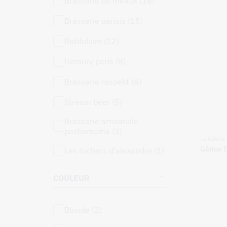
brasserie de meaux (16)
brasserie parisis (15)
batifolium (12)
demory paris (8)
brasserie respekt (6)
stream beer (5)
brasserie artisanale
pachamama (3)
La Gâtine
Gâtine I
les ruchers d'alexandre (1)
COULEUR
blonde (2)