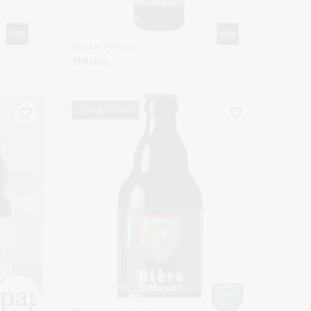
Brasserie Parisis
IPArisis
Click&Collect
Brasserie De Meaux