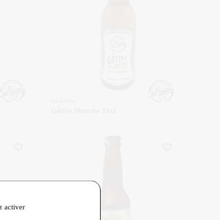
La Gâtine
Gâtine Blanche 33 cl
z activer