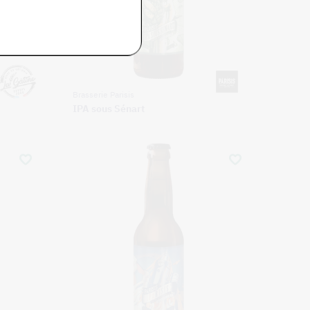
Brasserie Parisis
IPA sous Sénart