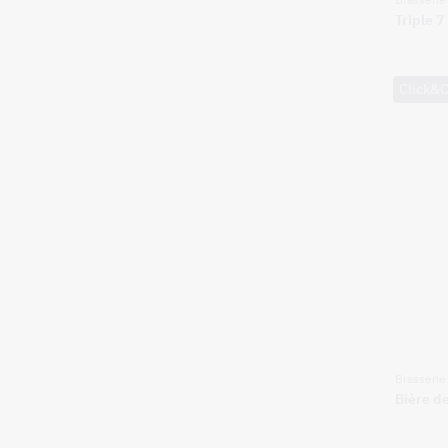
Triple 7
Click&C
Brasseri
Bière d