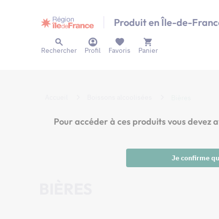
Panneau de gestion des cookies
Produit en Île-de-Franc
Rechercher
Profil
Favoris
Panier
Accueil
Boissons alcoolisées
Bières
Pour accéder à ces produits vous dev
Je confirme que
BIÈRES