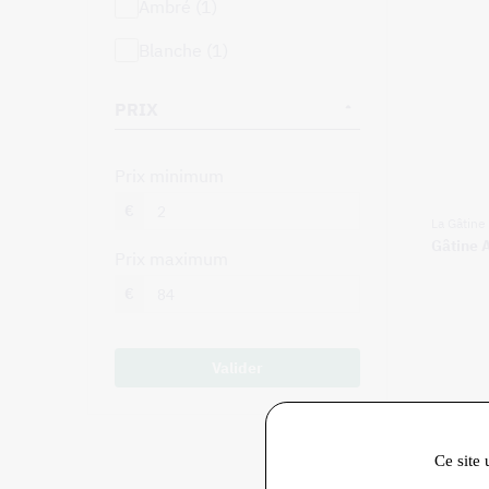
ambré (1)
blanche (1)
PRIX
prix minimum
€
La Gâtine
Gâtine 
prix maximum
€
Valider
Ce site 