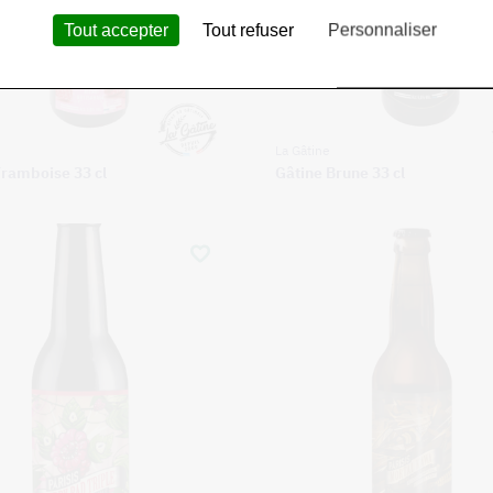
Tout accepter
Tout refuser
Personnaliser
La Gâtine
Framboise 33 cl
Gâtine Brune 33 cl