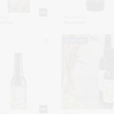
Parisis
Brasserie Parisis
d Triple
Mortal Kawa
Click&Collect
Parisis
Batifolium