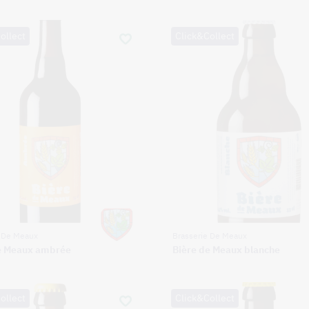
ollect
Click&Collect
e De Meaux
Brasserie De Meaux
e Meaux ambrée
Bière de Meaux blanche
ollect
Click&Collect