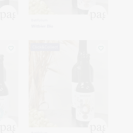
Batifolium
Witbier Bio
Click&Collect
Batifolium