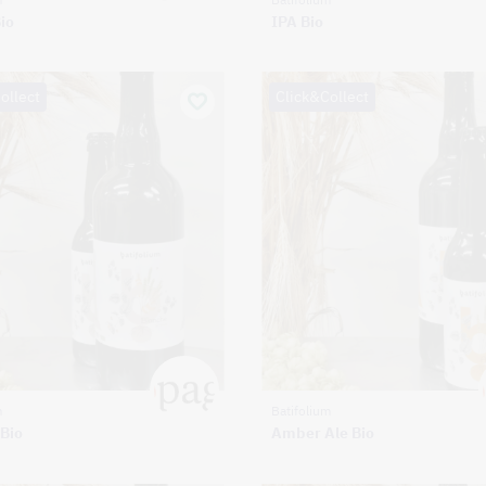
io
IPA Bio
ollect
Click&Collect
m
Batifolium
 Bio
Amber Ale Bio