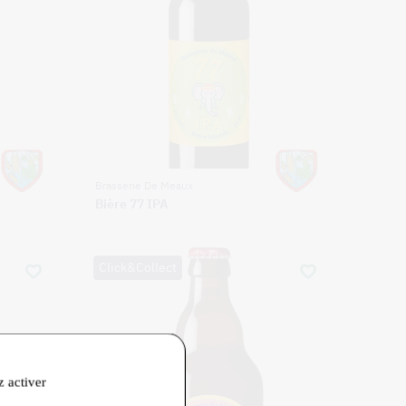
Brasserie De Meaux
Bière 77 IPA
Click&Collect
z activer