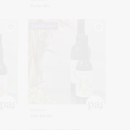
Porter Bio
Click&Collect
Batifolium
Pale Ale Bio