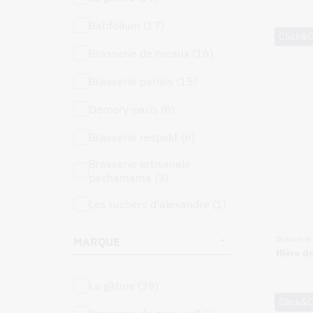
batifolium (17)
Click&C
brasserie de meaux (16)
brasserie parisis (15)
demory-paris (8)
brasserie respekt (6)
brasserie artisanale
pachamama (3)
les ruchers d'alexandre (1)
Brasseri
MARQUE
Bière d
la gâtine (39)
Click&C