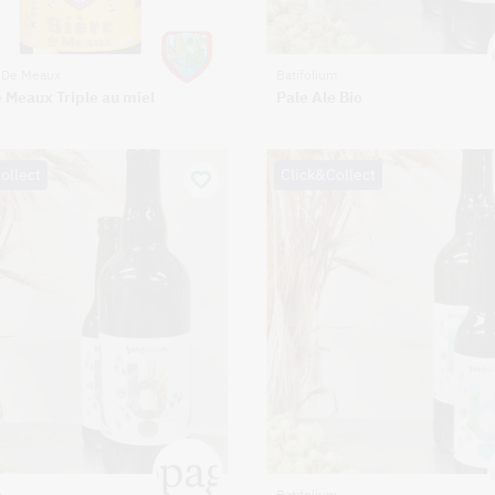
e De Meaux
Batifolium
e Meaux Triple au miel
Pale Ale Bio
ollect
Click&Collect
m
Batifolium