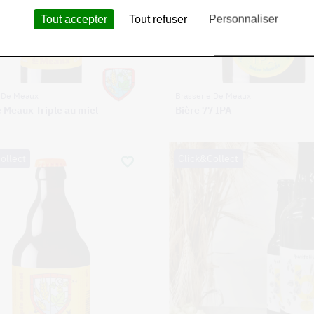
Tout accepter
Tout refuser
Personnaliser
e De Meaux
Brasserie De Meaux
e Meaux Triple au miel
Bière 77 IPA
ollect
Click&Collect