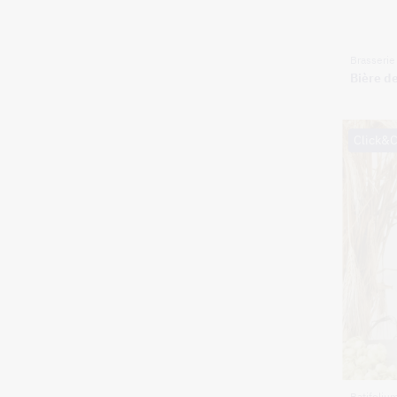
Brasseri
Bière d
Click&C
Batifoliu