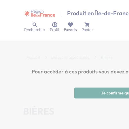
Panneau de gestion des cookies
Produit en Île-de-Franc
Rechercher
Profil
Favoris
Panier
Accueil
Boissons alcoolisées
Bières
Pour accéder à ces produits vous dev
Je confirme que
BIÈRES