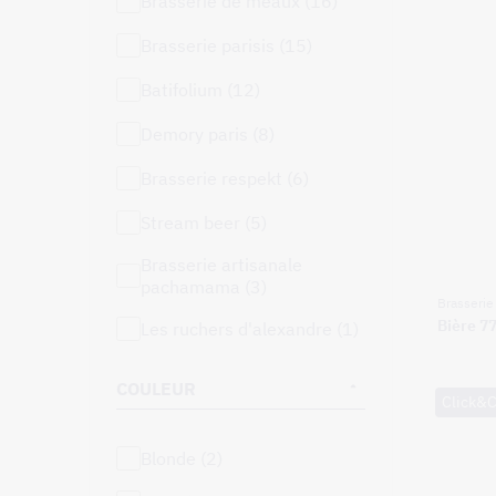
brasserie de meaux (16)
brasserie parisis (15)
batifolium (12)
demory paris (8)
brasserie respekt (6)
stream beer (5)
brasserie artisanale
pachamama (3)
Brasseri
Bière 7
les ruchers d'alexandre (1)
COULEUR
Click&C
blonde (2)