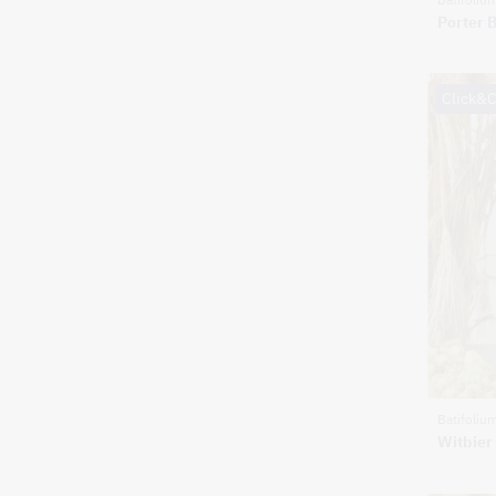
Porter B
Click&C
Batifoliu
Witbier