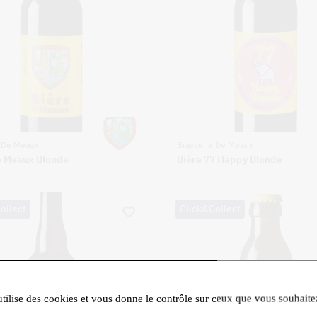
e De Meaux
Brasserie De Meaux
e Meaux Blonde
Bière 77 Happy Blonde
ollect
Click&Collect
utilise des cookies et vous donne le contrôle sur ceux que vous souhaite