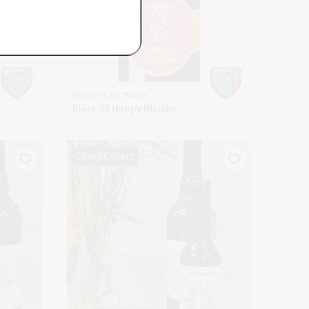
Brasserie De Meaux
Bière 77 Happy Blonde
Click&Collect