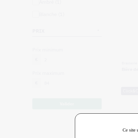
ambré (1)
blanche (1)
PRIX
prix minimum
€
Brasseri
Bière d
prix maximum
€
Click&C
Valider
Ce site 