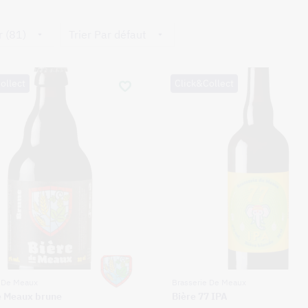
r (81)
Trier Par défaut
ollect
Click&Collect
e De Meaux
Brasserie De Meaux
e Meaux brune
Bière 77 IPA