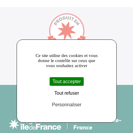
650
Ce site utilise des cookies et vous
Près de 650 producteurs adhérents
10 000
donne le contrôle sur ceux que
Plus de 10 000 produits référencés
24
vous souhaitez activer
Ambassadeurs de la marque PRODUIT EN
ILE DE FRANCE
Tout accepter
Tout refuser
Personnaliser
Produit en Île-de-
France