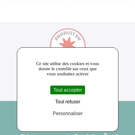
650
Ce site utilise des cookies et vous
donne le contrôle sur ceux que
Près de 650 producteurs adhérents
10 000
vous souhaitez activer
Plus de 10 000 produits référencés
24
Ambassadeurs de la marque PRODUIT EN
Tout accepter
ILE DE FRANCE
Tout refuser
Personnaliser