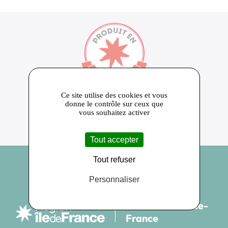
650
Ce site utilise des cookies et vous
Près de 650 producteurs adhérents
10 000
donne le contrôle sur ceux que
Plus de 10 000 produits référencés
24
vous souhaitez activer
Ambassadeurs de la marque PRODUIT EN
ILE DE FRANCE
Tout accepter
Tout refuser
Personnaliser
Produit en Île-de-
France