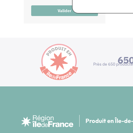
Valider
65
Près de 650 producte
Produit en Île-d