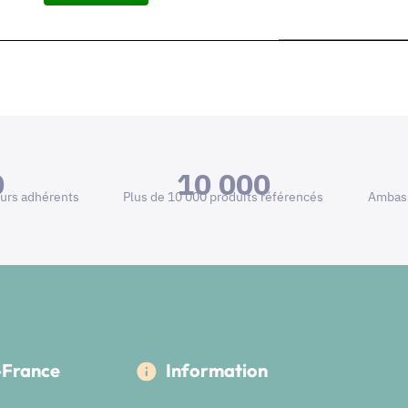
0
10 000
urs adhérents
Plus de 10 000 produits référencés
Ambass
e-France
Information