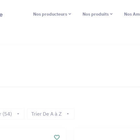
e
Nos producteurs
Nos produits
Nos Am
r (54)
Trier De A à Z