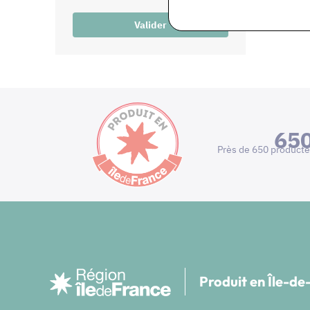
Valider
65
Près de 650 producte
Produit en Île-d