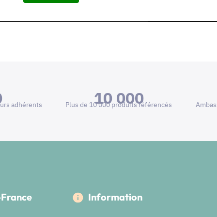
0
10 000
urs adhérents
Plus de 10 000 produits référencés
Ambass
e-France
Information