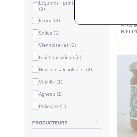
légumes - printemps/été
(3)
farine (3)
Au Ruche
MIEL D’
sodas (3)
viennoiseries (2)
fruits de saison (2)
boissons alcoolisées (2)
volaille (1)
agneau (1)
poissons (1)
PRODUCTEURS