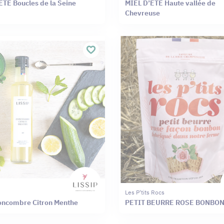
ÉTÉ Boucles de la Seine
MIEL D’ÉTÉ Haute vallée de
Chevreuse
Les P'tits Rocs
oncombre Citron Menthe
PETIT BEURRE ROSE BONBO