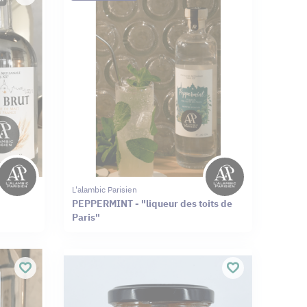
L'alambic Parisien
PEPPERMINT - "liqueur des toits de
Paris"