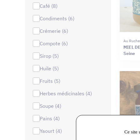
café (8)
condiments (6)
crémerie (6)
Au Ruche
compote (6)
MIEL DE
Seine
sirop (5)
huile (5)
fruits (5)
herbes médicinales (4)
soupe (4)
pains (4)
yaourt (4)
Ce site 