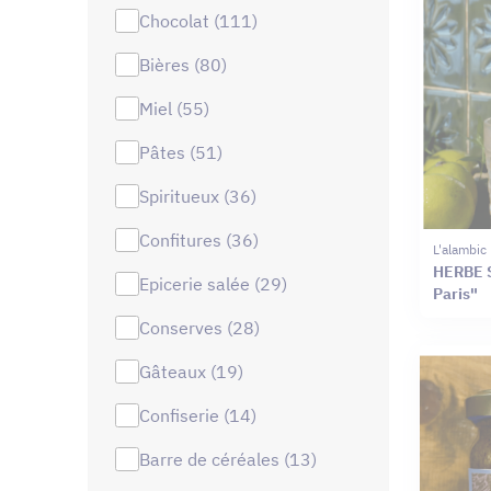
chocolat (111)
bières (80)
miel (55)
pâtes (51)
spiritueux (36)
confitures (36)
L'alambic 
HERBE S
epicerie salée (29)
Paris"
conserves (28)
gâteaux (19)
confiserie (14)
barre de céréales (13)