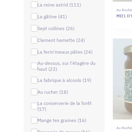
la reine astrid (111)
Au Ruche
MIEL D’
la gâtine (41)
sept collines (26)
clement hamette (24)
la ferm'meaux pâtes (24)
au-dessus, sur l'étagère du
haut (22)
la fabrique à alcools (19)
au rucher (18)
la conserverie de la forêt
(17)
mange tes graines (16)
Au Ruche
brasserie de meaux (16)