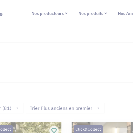
e
Nos producteurs
Nos produits
Nos Am
r (81)
Trier Plus anciens en premier
ollect
Click&Collect