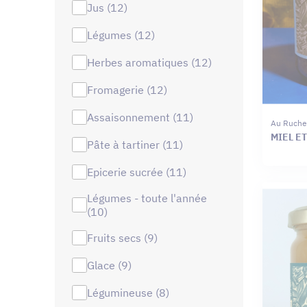
jus (12)
légumes (12)
herbes aromatiques (12)
fromagerie (12)
assaisonnement (11)
Au Ruche
MIEL E
pâte à tartiner (11)
epicerie sucrée (11)
légumes - toute l'année
(10)
fruits secs (9)
glace (9)
légumineuse (8)