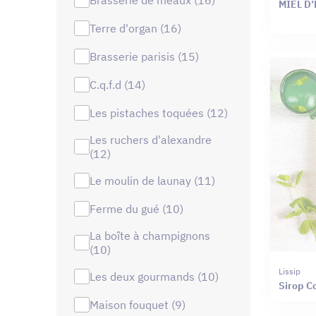
MIEL D’
terre d'organ (16)
brasserie parisis (15)
c.q.f.d (14)
les pistaches toquées (12)
les ruchers d'alexandre
(12)
le moulin de launay (11)
ferme du gué (10)
la boîte à champignons
(10)
Lissip
les deux gourmands (10)
Sirop C
maison fouquet (9)