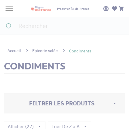
Panneau de gestion des cookies
Produit en Île-de-France
Accueil
Epicerie salée
Condiments
CONDIMENTS
FILTRER LES PRODUITS
Afficher (27)
Trier De Z à A