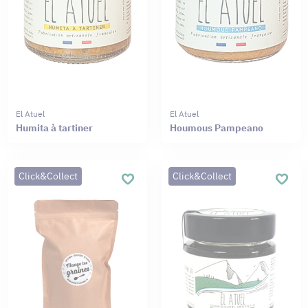
El Atuel
El Atuel
Humita à tartiner
Houmous Pampeano
Click&Collect
Click&Collect