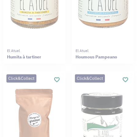
El Atuel
El Atuel
Humita à tartiner
Houmous Pampeano
Click&Collect
Click&Collect