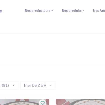
e
Nos producteurs
Nos produits
Nos Am
r (81)
Trier De Z à A