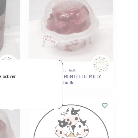
Sarl Sur L'etagere Du Haut
LLY pot
Sorbet CERISE MENTHE DE MILLY
z activer
coupelle individuelle