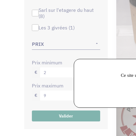
sarl sur l'etagere du haut
(8)
les 3 givrées (1)
PRIX
prix minimum
Sarl Sur 
€
Sorbet 
Ce site 
prix maximum
€
Valider