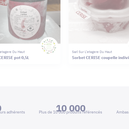
L'etagere Du Haut
Sarl Sur L'etagere Du Haut
Sorbet CERISE pot 0,5L
Sorbet CERISE coupelle i
0
10 000
urs adhérents
Plus de 10 000 produits référencés
Ambass