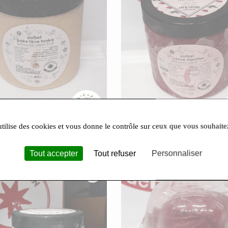
L'etagere Du Haut
Sarl Sur L'etagere Du Haut
POIRE FEVE TONKA pot 0,5L
Sorbet CERISE MENTHE DE MI
utilise des cookies et vous donne le contrôle sur ceux que vous souhaite
0,5L
Tout accepter
Tout refuser
Personnaliser