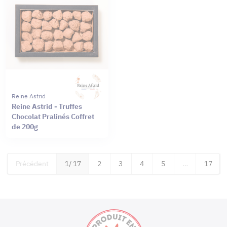
Reine Astrid
Reine Astrid - Truffes
Chocolat Pralinés Coffret
de 200g
Précédent
1
/ 17
2
3
4
5
…
17