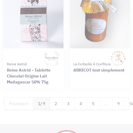
Reine Astrid
La Corbeille À Confitures
Reine Astrid - Tablette
ABRICOT tout simplement
Chocolat Origine Lait
Madagascar 50% 75g
Précédent
1
/ 9
2
3
4
5
…
9
S