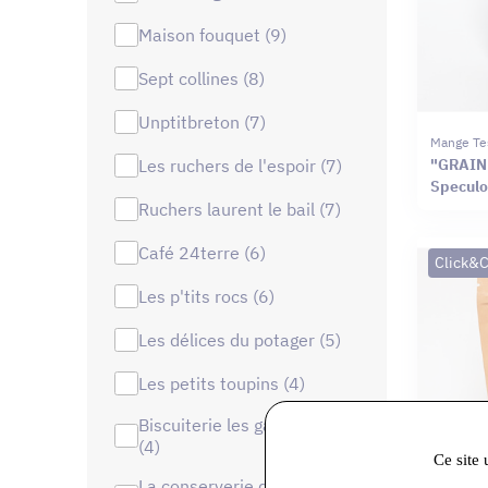
maison fouquet (9)
sept collines (8)
unptitbreton (7)
Mange Te
les ruchers de l'espoir (7)
"GRAIN
Speculo
ruchers laurent le bail (7)
café 24terre (6)
Click&C
les p'tits rocs (6)
les délices du potager (5)
les petits toupins (4)
biscuiterie les gavroches
(4)
Ce site 
la conserverie de la forêt