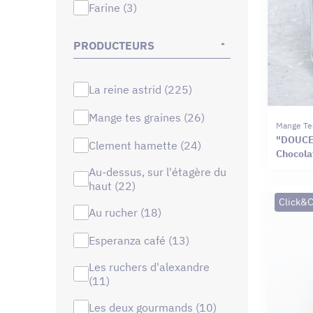
farine (3)
PRODUCTEURS
la reine astrid (225)
mange tes graines (26)
Mange Te
"DOUCE
clement hamette (24)
Chocolat
au-dessus, sur l'étagère du
haut (22)
Click&C
au rucher (18)
esperanza café (13)
les ruchers d'alexandre
(11)
les deux gourmands (10)