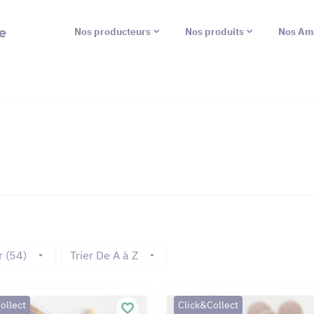
e
Nos producteurs
Nos produits
Nos Am
r (54)
Trier De A à Z
ollect
Click&Collect