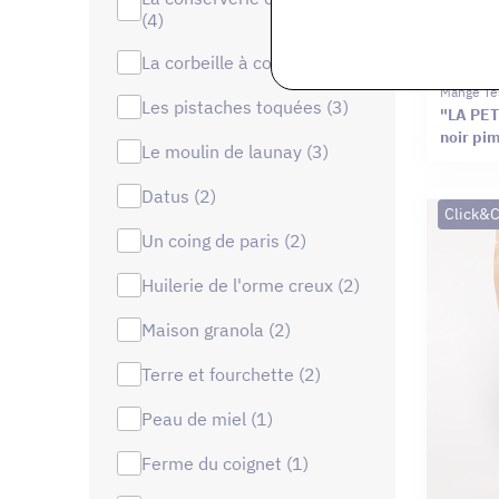
(4)
la corbeille à confitures (4)
Mange Te
les pistaches toquées (3)
"LA PET
noir pim
le moulin de launay (3)
datus (2)
Click&C
un coing de paris (2)
huilerie de l'orme creux (2)
maison granola (2)
terre et fourchette (2)
peau de miel (1)
ferme du coignet (1)