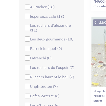
"MACCH
Chocolat
au rucher (18)
esperanza café (13)
Click&C
les ruchers d'alexandre
(11)
les deux gourmands (10)
patrick fouquet (9)
lafrenchi (8)
les ruchers de l'espoir (7)
ruchers laurent le bail (7)
unptitbreton (7)
Mange Te
cafés 24terre (6)
"MUESLI
sucre
les p'tits rocs (6)