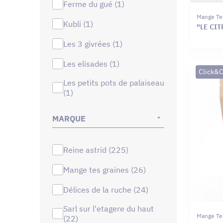
ferme du gué (1)
Mange Te
kubli (1)
"LE CIT
les 3 givrées (1)
les elisades (1)
Click&C
les petits pots de palaiseau
(1)
MARQUE
reine astrid (225)
mange tes graines (26)
délices de la ruche (24)
sarl sur l'etagere du haut
Mange Te
(22)