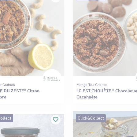
s Graines
Mange Tes Graines
E DU ZESTE" Citron
"C'EST CHOUÈTE " Chocolat au
bre
Cacahuète
ollect
Click&Collect