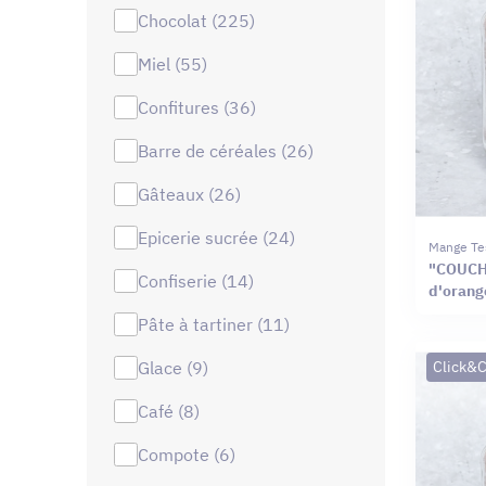
chocolat (225)
miel (55)
confitures (36)
barre de céréales (26)
gâteaux (26)
epicerie sucrée (24)
Mange Te
"COUCH
confiserie (14)
d'orang
pâte à tartiner (11)
glace (9)
Click&C
café (8)
compote (6)