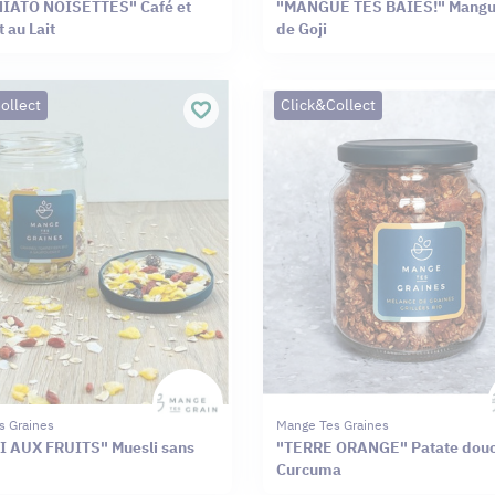
IATO NOISETTES" Café et
"MANGUE TES BAIES!" Mangue
 au Lait
de Goji
ollect
Click&Collect
s Graines
Mange Tes Graines
 AUX FRUITS" Muesli sans
"TERRE ORANGE" Patate dou
Curcuma