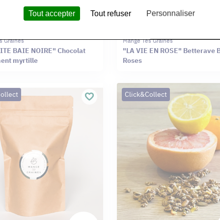
Tout accepter
Tout refuser
Personnaliser
s Graines
Mange Tes Graines
ITE BAIE NOIRE" Chocolat
"LA VIE EN ROSE" Betterave 
ent myrtille
Roses
ollect
Click&Collect