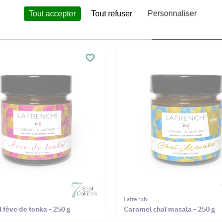
aurent Le Bail
Ruchers Laurent Le Bail
Tout accepter
Tout refuser
Personnaliser
châtaignier
Miel de châtaignier
Lafrenchi
 fève de tonka - 250 g
Caramel chaï masala - 250 g