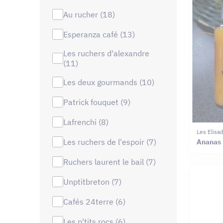
au rucher (18)
esperanza café (13)
les ruchers d'alexandre
(11)
les deux gourmands (10)
patrick fouquet (9)
lafrenchi (8)
Les Elisa
les ruchers de l'espoir (7)
Ananas 
ruchers laurent le bail (7)
unptitbreton (7)
cafés 24terre (6)
les p'tits rocs (6)