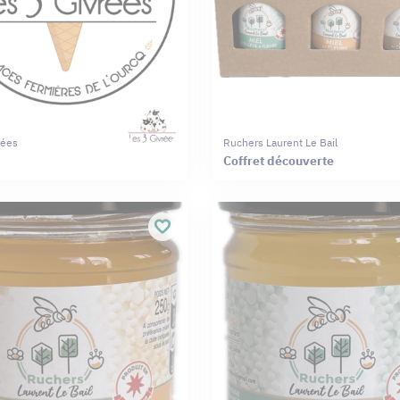
rées
Ruchers Laurent Le Bail
Coffret découverte