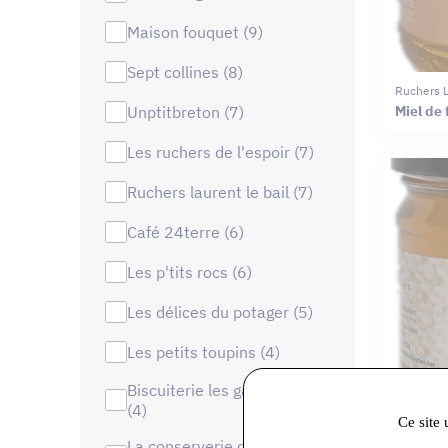
maison fouquet (9)
sept collines (8)
Ruchers L
unptitbreton (7)
Miel de 
les ruchers de l'espoir (7)
ruchers laurent le bail (7)
café 24terre (6)
les p'tits rocs (6)
les délices du potager (5)
les petits toupins (4)
biscuiterie les gavroches
(4)
Ce site 
la conserverie de la forêt