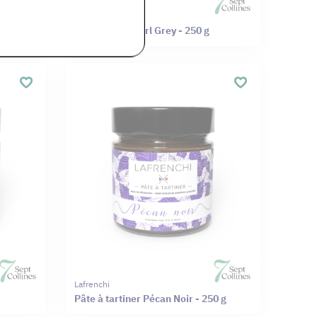
Lafrenchi
Caramel thé Earl Grey - 250 g
Lafrenchi
Pâte à tartiner Pécan Noir - 250 g