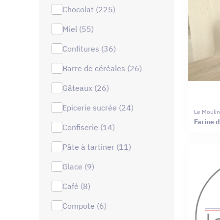
chocolat (225)
miel (55)
confitures (36)
barre de céréales (26)
gâteaux (26)
epicerie sucrée (24)
Le Mouli
Farine 
confiserie (14)
pâte à tartiner (11)
glace (9)
café (8)
compote (6)