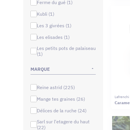
ferme du gué (1)
kubli (1)
les 3 givrées (1)
les elisades (1)
les petits pots de palaiseau
(1)
MARQUE
reine astrid (225)
Lafrenchi
mange tes graines (26)
Caramel
délices de la ruche (24)
sarl sur l'etagere du haut
(22)