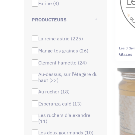
farine (3)
PRODUCTEURS
la reine astrid (225)
Les 3 Giv
mange tes graines (26)
Glaces
clement hamette (24)
au-dessus, sur l'étagère du
haut (22)
au rucher (18)
esperanza café (13)
les ruchers d'alexandre
(11)
les deux gourmands (10)