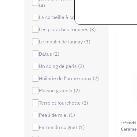
(4)
Ruchers L
Miel de 
la corbeille à confitures (4)
les pistaches toquées (3)
le moulin de launay (3)
datus (2)
un coing de paris (2)
huilerie de l'orme creux (2)
maison granola (2)
terre et fourchette (2)
peau de miel (1)
Lafrenchi
ferme du coignet (1)
Caramel