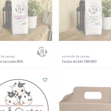
n De Launay
Le Moulin De Launay
de sarrasin BIO
Farine de blé T80 BIO