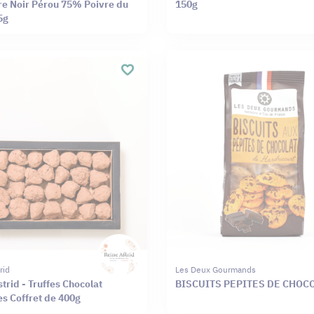
re Noir Pérou 75% Poivre du
150g
5g
rid
Les Deux Gourmands
trid - Truffes Chocolat
BISCUITS PEPITES DE CHOC
s Coffret de 400g