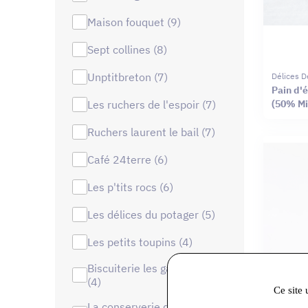
maison fouquet (9)
sept collines (8)
unptitbreton (7)
Délices D
Pain d'
les ruchers de l'espoir (7)
(50% Mi
ruchers laurent le bail (7)
café 24terre (6)
les p'tits rocs (6)
les délices du potager (5)
les petits toupins (4)
biscuiterie les gavroches
(4)
Ce site 
la conserverie de la forêt