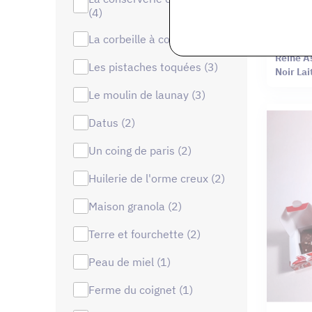
(4)
la corbeille à confitures (4)
Reine Ast
Reine A
les pistaches toquées (3)
Noir
le moulin de launay (3)
datus (2)
un coing de paris (2)
huilerie de l'orme creux (2)
maison granola (2)
terre et fourchette (2)
peau de miel (1)
ferme du coignet (1)