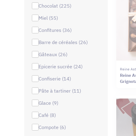
chocolat (225)
miel (55)
confitures (36)
barre de céréales (26)
gâteaux (26)
epicerie sucrée (24)
Reine Ast
Reine A
confiserie (14)
Grignot
pâte à tartiner (11)
glace (9)
café (8)
compote (6)