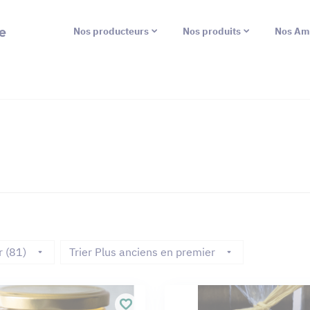
e
Nos producteurs
Nos produits
Nos Am
r (81)
Trier Plus anciens en premier