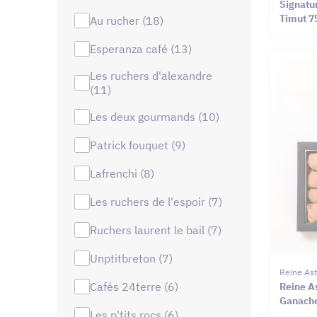
Signatu
Timut 7
au rucher (18)
esperanza café (13)
les ruchers d'alexandre
(11)
les deux gourmands (10)
patrick fouquet (9)
lafrenchi (8)
les ruchers de l'espoir (7)
ruchers laurent le bail (7)
unptitbreton (7)
Reine Ast
cafés 24terre (6)
Reine As
Ganache
les p'tits rocs (6)