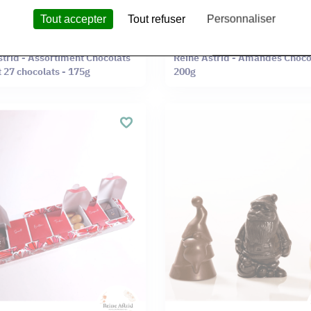
Tout accepter
Tout refuser
Personnaliser
rid
Reine Astrid
strid - Assortiment Chocolats
Reine Astrid - Amandes Choco
 Lait 27 chocolats - 175g
200g