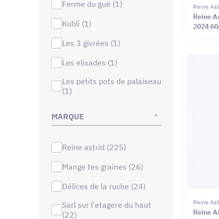
ferme du gué (1)
Reine Ast
Reine A
kubli (1)
2024 60
les 3 givrées (1)
les elisades (1)
les petits pots de palaiseau
(1)
MARQUE
reine astrid (225)
mange tes graines (26)
délices de la ruche (24)
Reine Ast
sarl sur l'etagere du haut
Reine As
(22)