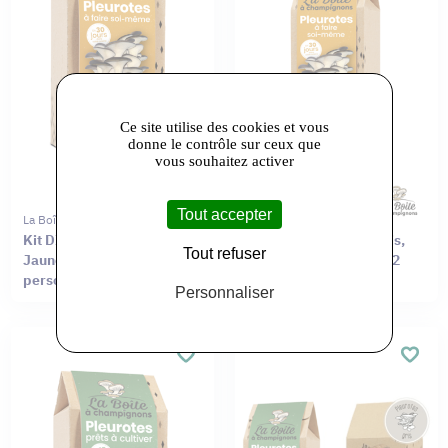
Ce site utilise des cookies et vous
donne le contrôle sur ceux que
vous souhaitez activer
Tout accepter
La Boîte À Champignons
La Boîte À Champignons
Kit DIY – Pleurotes Gris,
Kit DIY – Pleurotes Gris,
Tout refuser
Jaunes ou Roses pour 4
Jaunes ou Roses pour 2
personnes
personnes
Personnaliser