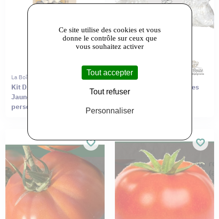
Ce site utilise des cookies et vous
donne le contrôle sur ceux que
vous souhaitez activer
Tout accepter
La Boîte À Champignons
La Boîte À Champignons
Kit DIY – Pleurotes Gris,
Pain Mycélium Pleurotes
Tout refuser
Jaunes ou Roses pour 2
Gris 1L
personnes
Personnaliser