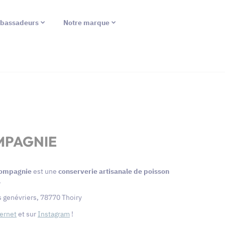
bassadeurs
Notre marque
MPAGNIE
 Compagnie
est une
conserverie artisanale de poisson
.
s genévriers, 78770 Thoiry
ternet
et sur
Instagram
!