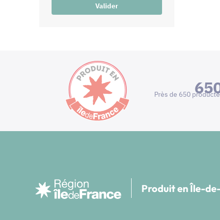
Valider
65
Près de 650 producte
Produit en Île-d