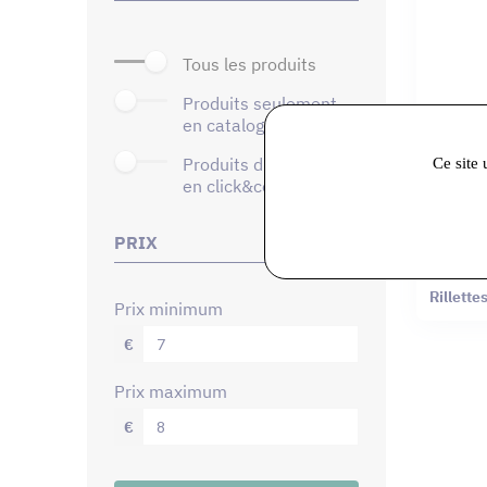
tous les produits
produits seulement
en catalogue
Ce site 
produits disponibles
en click&collect
PRIX
Ecailles 
Rillett
prix minimum
€
prix maximum
€