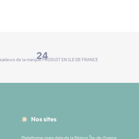
24
adeurs de la marque PRODUIT EN ILE DE FRANCE
Nos sites
Plateforme open data de la Région Île-de-France