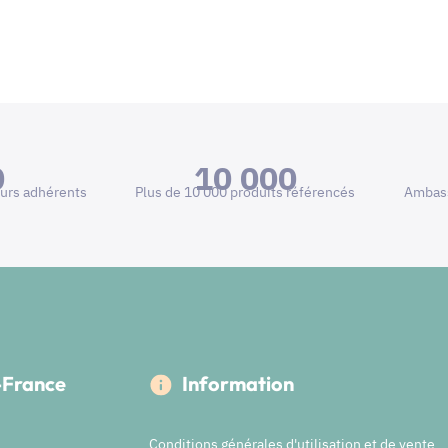
0
10 000
urs adhérents
Plus de 10 000 produits référencés
Ambass
e-France
Information
Conditions générales d'utilisation et de vente