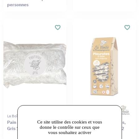
personnes
La Boîte À Champignons
La Boîte À Champignons
Ce site utilise des cookies et vous
Pain Mycélium Pleurotes
Kit DIY – Pleurotes Gris,
donne le contrôle sur ceux que
Gris 1L
Jaunes ou Roses pour 2
vous souhaitez activer
personnes