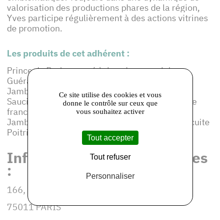
valorisation des productions phares de la région,
Yves participe régulièrement à des actions vitrines
de promotion.
Les produits de cet adhérent :
Prince de Paris pompé à la veine au sel de
Guérande - Jambon de Paris couenne -
Jambonneau de Paris (poires) - Jambon fumé -
Ce site utilise des cookies et vous
Saucisson à l'ail - Saucisson fumé - Saucisse de
donne le contrôle sur ceux que
francfort - Saucisse de Toulouse fumée -
vous souhaitez activer
Jambonneau de Paris campagnards - Poitrine cuite
Poitrine fumée - Rillons
Tout accepter
Informations et coordonnées
Tout refuser
:
Personnaliser
166, rue de Charonne
75011 PARIS