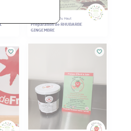
Sarl Sur L'etagere Du Haut
L
Préparation de RHUBARBE
GINGEMBRE