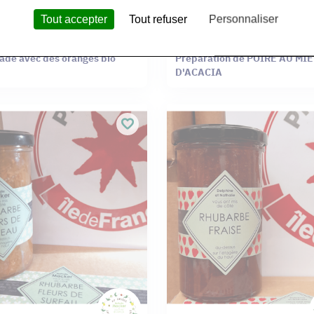
Tout accepter
Tout refuser
Personnaliser
lle À Confitures
Sarl Sur L'etagere Du Haut
de avec des oranges bio
Préparation de POIRE AU MIE
D'ACACIA