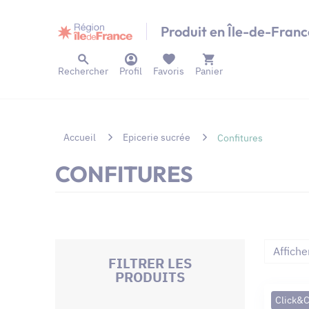
Panneau de gestion des cookies
Produit en Île-de-Franc
Rechercher
Profil
Favoris
Panier
Accueil
Epicerie sucrée
Confitures
CONFITURES
Affiche
FILTRER LES
PRODUITS
Click&C