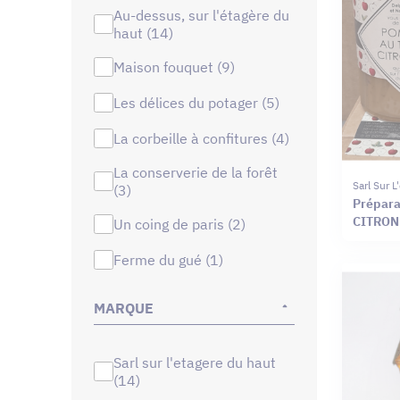
au-dessus, sur l'étagère du
haut (14)
maison fouquet (9)
les délices du potager (5)
la corbeille à confitures (4)
la conserverie de la forêt
Sarl Sur 
(3)
Prépar
CITRO
un coing de paris (2)
ferme du gué (1)
MARQUE
sarl sur l'etagere du haut
(14)