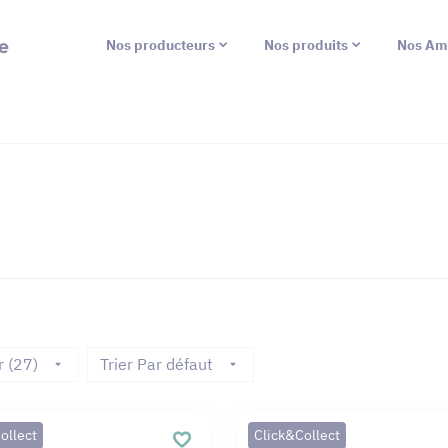
e
Nos producteurs
Nos produits
Nos Am
r (27)
Trier Par défaut
ollect
Click&Collect