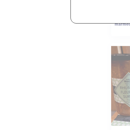
La Corbei
marmela