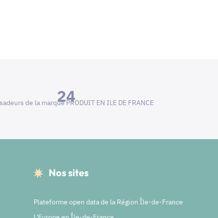
24
adeurs de la marque PRODUIT EN ILE DE FRANCE
Nos sites
Plateforme open data de la Région Île-de-France
L'Europe en Île-de-France