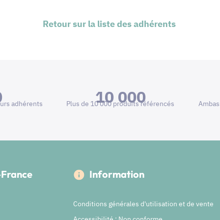
Retour sur la liste des adhérents
0
10 000
urs adhérents
Plus de 10 000 produits référencés
Ambass
e-France
Information
Conditions générales d'utilisation et de vente
Accessibilité : Non conforme