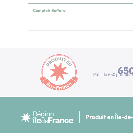
Comptoir Buffard
65
Près de 650 producte
Produit en Île-d