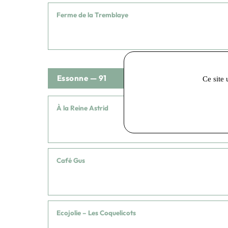
Ferme de la Tremblaye
Essonne — 91
Ce site 
À la Reine Astrid
Café Gus
Ecojolie – Les Coquelicots