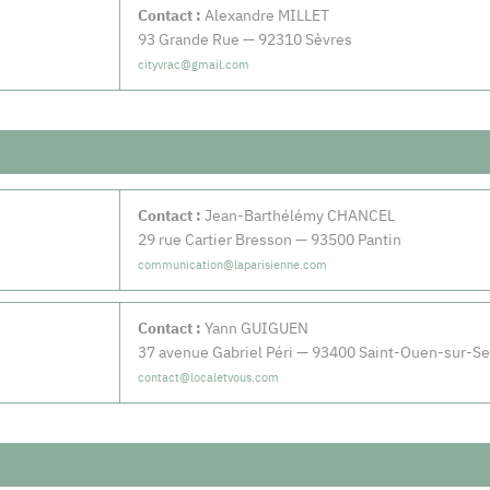
Contact :
Alexandre MILLET
93 Grande Rue — 92310 Sèvres
cityvrac@gmail.com
Contact :
Jean-Barthélémy CHANCEL
29 rue Cartier Bresson — 93500 Pantin
communication@laparisienne.com
Contact :
Yann GUIGUEN
37 avenue Gabriel Péri — 93400 Saint-Ouen-sur-Se
contact@localetvous.com