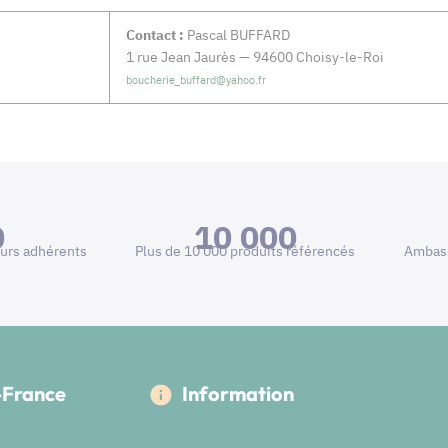
Contact :
Pascal BUFFARD
1 rue Jean Jaurès — 94600 Choisy-le-Roi
boucherie_buffard@yahoo.fr
0
10 000
urs adhérents
Plus de 10 000 produits référencés
Ambass
e-France
Information