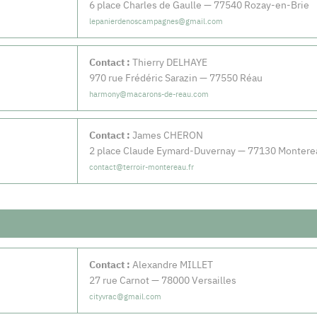
6 place Charles de Gaulle — 77540 Rozay-en-Brie
lepanierdenoscampagnes@gmail.com
Contact :
Thierry DELHAYE
970 rue Frédéric Sarazin — 77550 Réau
harmony@macarons-de-reau.com
Contact :
James CHERON
2 place Claude Eymard-Duvernay — 77130 Montere
contact@terroir-montereau.fr
Contact :
Alexandre MILLET
27 rue Carnot — 78000 Versailles
cityvrac@gmail.com