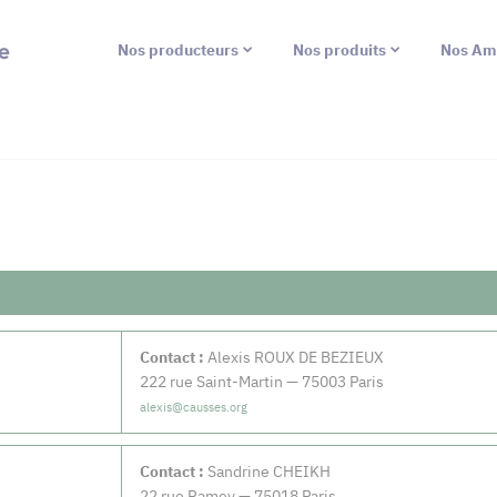
e
Nos producteurs
Nos produits
Nos Am
Contact :
Alexis ROUX DE BEZIEUX
222 rue Saint-Martin — 75003 Paris
alexis@causses.org
Contact :
Sandrine CHEIKH
22 rue Ramey — 75018 Paris