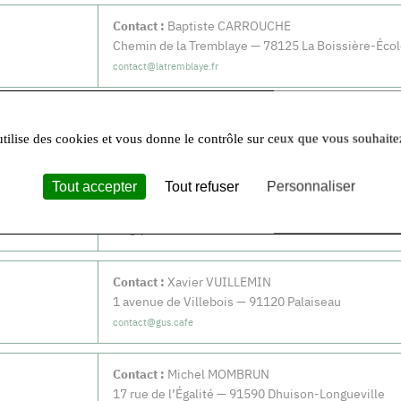
Contact :
Baptiste CARROUCHE
Chemin de la Tremblaye — 78125 La Boissière-Éco
contact@latremblaye.fr
utilise des cookies et vous donne le contrôle sur ceux que vous souhaite
Tout accepter
Tout refuser
Personnaliser
Contact :
Christophe BERTRAND
92 bd Aristide Briand — 91600 Savigny-sur-Orge
savigny@alareineastrid.fr
Contact :
Xavier VUILLEMIN
1 avenue de Villebois — 91120 Palaiseau
contact@gus.cafe
Contact :
Michel MOMBRUN
17 rue de l’Égalité — 91590 Dhuison-Longueville