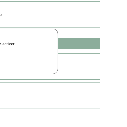
le
z activer