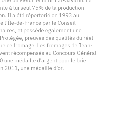
 brie de Melun et le Brillat-Savarin. Le
nte à lui seul 75% de la production
ion. Il a été répertorié en 1993 au
e l’Île-de-France par le Conseil
inaires, et possède également une
 Protégée, preuves des qualités du réel
que ce fromage. Les fromages de Jean-
uvent récompensés au Concours Général
0 une médaille d'argent pour le brie
en 2011, une médaille d’or.