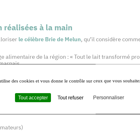
n réalisées à la main
aloriser
le célèbre Brie de Melun
, qu’il considère comme
 alimentaire de la région : « Tout le lait transformé pro
-marnais.
sanale
et suit un cahier des charges bien précis : « Toute
ccord avec des fabrications fromagères réalisées exclus
utilise des cookies et vous donne le contrôle sur ceux que vous souhaite
ux jusqu’à la fin de l’affinage de nos fromages pour gara
e savoir-faire francilien,
la Ferme de Juchy
a adhéré 
Tout accepter
Tout refuser
Personnaliser
mmateurs)