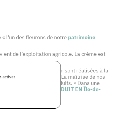
 « l'un des fleurons de notre
patrimoine
vient de l’exploitation agricole. La crème est
s les étapes de fabrication sont réalisées à la
ivement avec du lait cru. La maîtrise de nos
z activer
ntir la qualité de nos produits. » Dans une
à
la marque régionale
PRODUIT EN Île-de-