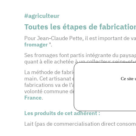
#agriculteur
Toutes les étapes de fabricatio
Pour Jean-Claude Pette, il est important de v
fromager
".
Ses fromages font partis intégrante du paysage
quant à elle achetée à un collecteur seine-et
La méthode de fabrication est également
arti
main. Cet artisanat est bien évidemment en a
Ce site 
fabrications va de l’alimentation de nos anima
volonté commune de valoriser les produits et l
France
.
Les produits de cet adhérent :
Lait (pas de commercialisation direct conso