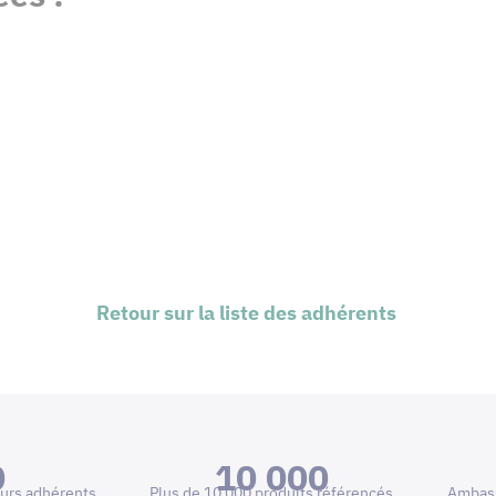
Retour sur la liste des adhérents
0
10 000
urs adhérents
Plus de 10 000 produits référencés
Ambass