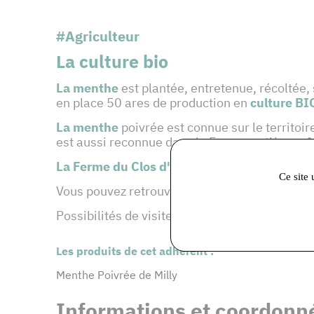
#Agriculteur
La culture bio
La menthe
est plantée, entretenue, récoltée, 
en place 50 ares de production en
culture BI
La menthe
poivrée est connue sur le territoir
est aussi reconnue dans la France entière grâ
La Ferme du Clos d'Artois
vend la menthe poi
Ce site 
Vous pouvez retrouver la menthe de
la Ferme 
Possibilités de visites de l’exploitation sur
Les produits de cet adhérent :
Menthe Poivrée de Milly
Informations et coordonné