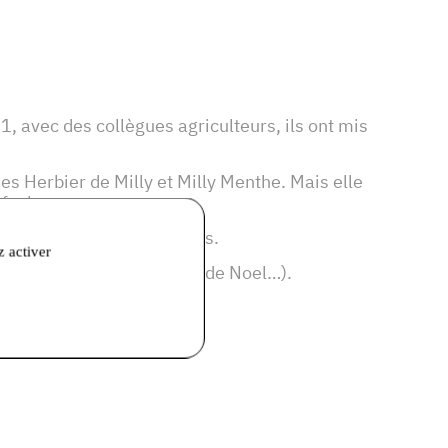
1, avec des collègues agriculteurs, ils ont mis
ies Herbier de Milly et Milly Menthe. Mais elle
infusions.
 en vrac pour les infusions.
z activer
 (marchés ruraux, marché de Noel…).