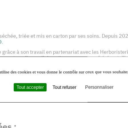
séchée, triée et mis en carton par ses soins. Depuis 202
O
.
e grâce à son travail en partenariat avec les Herborister
ce au travail en collaboration avec un gros fabricant d’
vrée en carton de 5Kg ou en boîte de 50 ou 20 grammes
utilise des cookies et vous donne le contrôle sur ceux que vous souhaite
du Clos d’Artois
sur différents marchés les week-ends
 réservation (minimum 20 personnes).
Tout accepter
Tout refuser
Personnaliser
es :