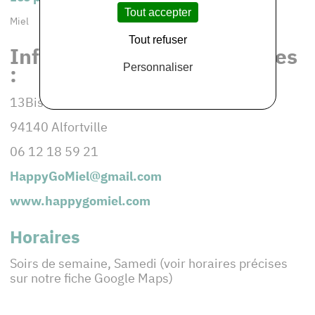
Tout accepter
Miel
Tout refuser
Informations et coordonnées
:
Personnaliser
13Bis Avenue du Général Leclerc
94140 Alfortville
06 12 18 59 21
HappyGoMiel@gmail.com
www.happygomiel.com
Horaires
Soirs de semaine, Samedi (voir horaires précises
sur notre fiche Google Maps)