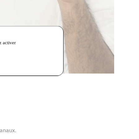
z activer
sanaux.