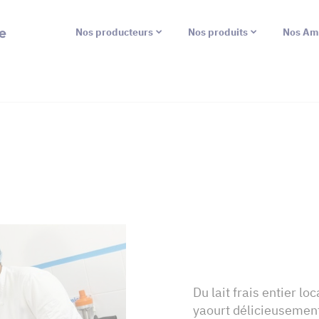
e
Nos producteurs
Nos produits
Nos Am
Du lait frais entier lo
yaourt délicieusement