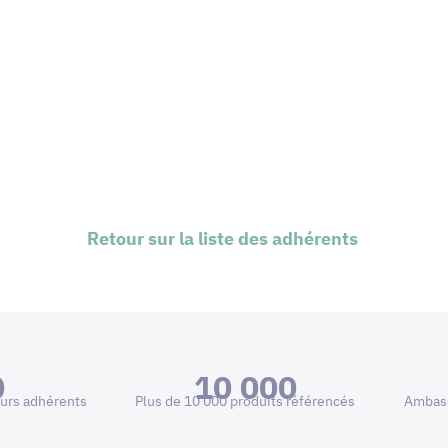
Retour sur la liste des adhérents
0
10 000
urs adhérents
Plus de 10 000 produits référencés
Ambass