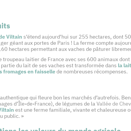
uits
de Viltain
s’étend aujourd’hui sur 255 hectares, dont 50
otager géant aux portes de Paris ! La ferme compte aujou
160 hectares permettant aux vaches de pâturer libreme
troupeau laitier de France avec ses 600 animaux dont 3
partie du lait de ses vaches est transformée dans
la la
s fromages en faisselle
de nombreuses récompenses.
 authentique qui fleure bon les marchés d’autrefois. Ben
mages d’Île-de-France), de légumes de la
Vallée de Che
iltain
est une ferme familiale, vivante et chaleureuse où l
u public. »
ions les valeurs du monde agricole