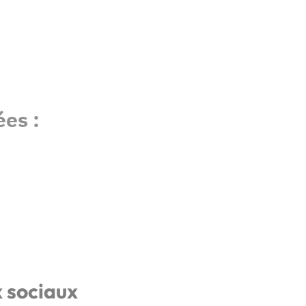
es :
x sociaux