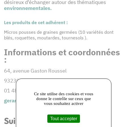
désireux d’échanger autour des thématiques
environnementales.
Les produits de cet adhérent :
Micros pousses de graines germées (10 variétés dont
blés, roquettes, moutardes, tournesols ).
Informations et coordonnées
:
64, avenue Gaston Roussel
93230 ROMAINVILLE
01 48 91 63 20
Ce site utilise des cookies et vous
donne le contrôle sur ceux que
gerard@lepaysanurbain.fr
vous souhaitez activer
Suivez-nous les réseaux
Tout accepter