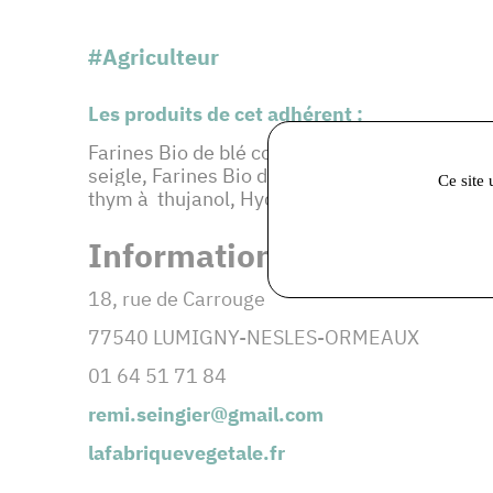
#Agriculteur
Les produits de cet adhérent :
Farines Bio de blé complet, de blé semi-compl
seigle, Farines Bio de sarrasin (blé noir), Hu
Ce site 
thym à thujanol, Hydrolats de camomille roma
Informations et coordonné
18, rue de Carrouge
77540 LUMIGNY-NESLES-ORMEAUX
01 64 51 71 84
remi.seingier@gmail.com
lafabriquevegetale.fr