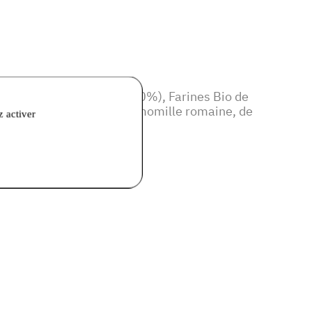
pagne (blé 80% seigle 20%), Farines Bio de
, Huiles essentielles de camomille romaine, de
z activer
florales