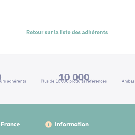
Retour sur la liste des adhérents
0
10 000
urs adhérents
Plus de 10 000 produits référencés
Ambass
e-France
Information