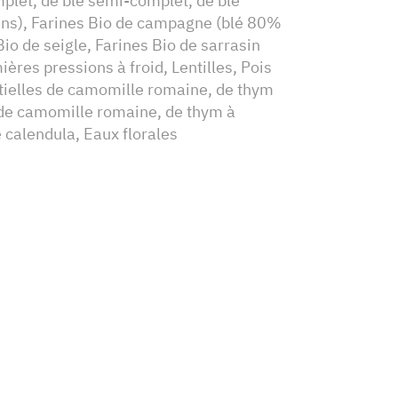
mplet, de blé semi-complet, de blé
ens), Farines Bio de campagne (blé 80%
io de seigle, Farines Bio de sarrasin
ières pressions à froid, Lentilles, Pois
tielles de camomille romaine, de thym
 de camomille romaine, de thym à
e calendula, Eaux florales