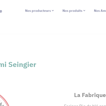
e
Nos producteurs
Nos produits
Nos Am
mi Seingier
La Fabrique