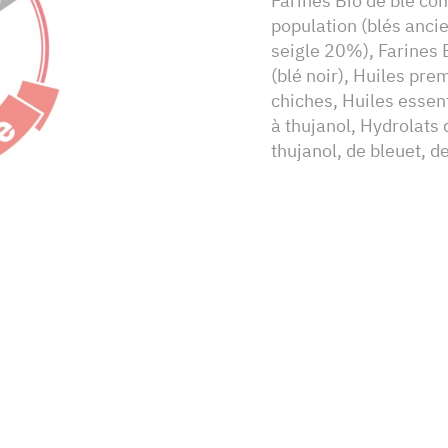
Farines Bio de blé co
population (blés anci
seigle 20%), Farines B
(blé noir), Huiles prem
chiches, Huiles essen
à thujanol, Hydrolats
thujanol, de bleuet, d