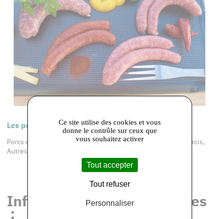
Ce site utilise des cookies et vous
Les produits de cet adhérent :
donne le contrôle sur ceux que
vous souhaitez activer
Porcs et Agneaux du Lys, Saucisses, Brochettes, Légumes Farcis,
Autres produits élaborés
Tout accepter
Tout refuser
Informations et coordonnées
Personnaliser
: