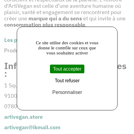
d’ArtiVegan est celle d’une aventure humaine où
plaisir, santé et engagement se rencontrent pour
créer une
marque qui a du sens
et qui invite à une
consommation plus responsable
.
Les produits de cet adhérent :
Ce site utilise des cookies et vous
donne le contrôle sur ceux que
Produits alimentaires gourmands
vous souhaitez activer
Informations et coordonnées
Tout accepter
:
Tout refuser
1 Square Pascal Grousset
Personnaliser
91000 Evry Courcouronnes
0780775535
artivegan.store
artivegan@ikmail.com