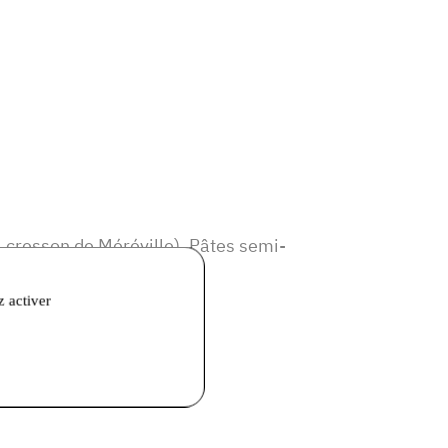
, cresson de Méréville), Pâtes semi-
z activer