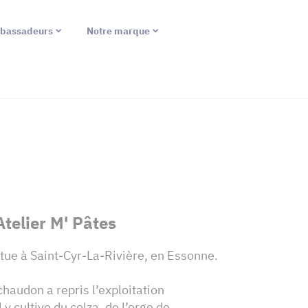
bassadeurs
Notre marque
Atelier M' Pâtes
itue à Saint-Cyr-La-Rivière, en Essonne.
haudon a repris l’exploitation
l y cultive du colza, de l’orge de