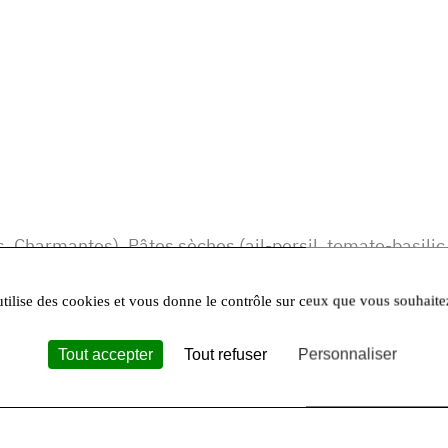
, Charmantes), Pâtes sèches (ail-persil, tomate-basilic
utilise des cookies et vous donne le contrôle sur ceux que vous souhaite
es :
Tout accepter
Tout refuser
Personnaliser