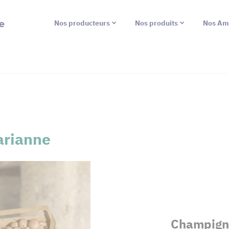
e
Nos producteurs
Nos produits
Nos Am
arianne
Champigno