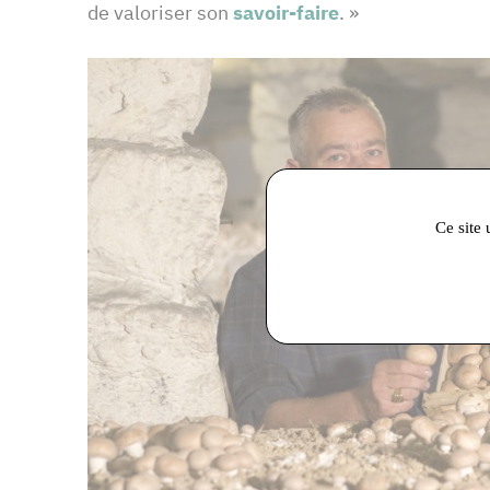
de valoriser son
savoir-faire
. »
Ce site 