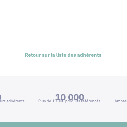
Retour sur la liste des adhérents
0
10 000
urs adhérents
Plus de 10 000 produits référencés
Ambass